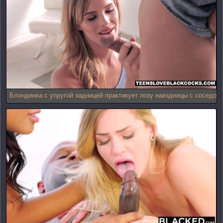
Блондинка с упругой задницей практикует позу наездницы с соседом