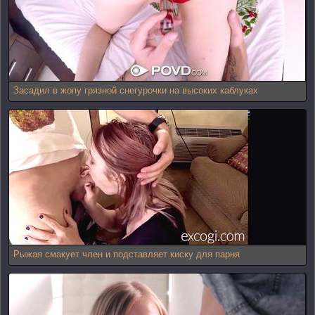
Засадил в жопу грязной снегурочки на высоких каблуках
Рыжая смакует член и подставляет киску для парня